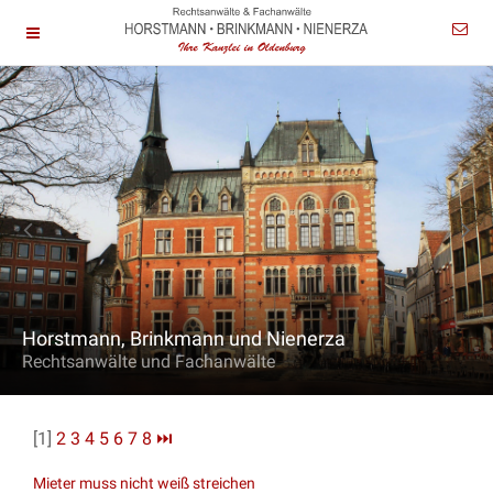
Horstmann, Brinkmann und Nienerza
Rechtsanwälte und Fachanwälte
[1]
2
3
4
5
6
7
8
⏭
Mieter muss nicht weiß streichen