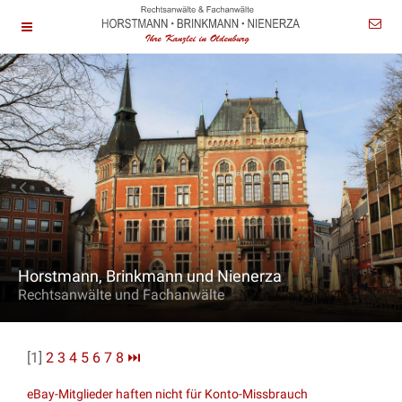
Horstmann, Brinkmann und Nienerza
Rechtsanwälte und Fachanwälte
[1]
2
3
4
5
6
7
8
⏭
eBay-Mitglieder haften nicht für Konto-Missbrauch