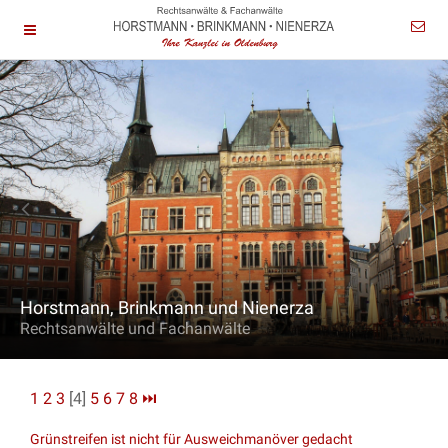
Horstmann, Brinkmann und Nienerza
Rechtsanwälte und Fachanwälte
1
2
3
[4]
5
6
7
8
⏭
Grünstreifen ist nicht für Ausweichmanöver gedacht