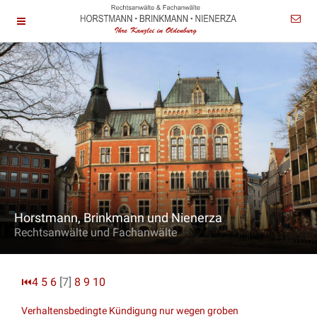
Horstmann, Brinkmann und Nienerza
Rechtsanwälte und Fachanwälte
⏮
4
5
6
[7]
8
9
10
Verhaltensbedingte Kündigung nur wegen groben