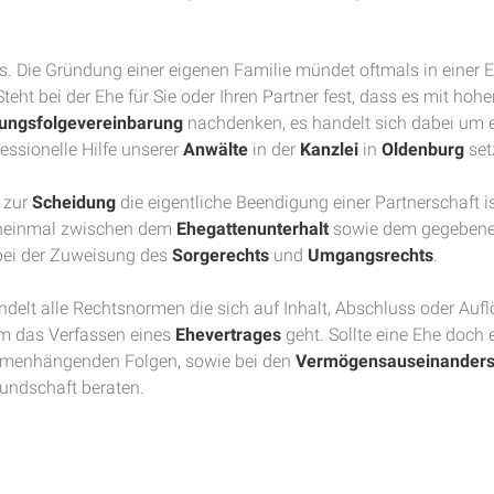
. Die Gründung einer eigenen Familie mündet oftmals in einer E
teht bei der Ehe für Sie oder Ihren Partner fest, dass es mit hoh
ungsfolgevereinbarung
nachdenken, es handelt sich dabei um 
essionelle Hilfe unserer
Anwälte
in der
Kanzlei
in
Oldenburg
set
 zur
Scheidung
die eigentliche Beendigung einer Partnerschaft i
heinmal zwischen dem
Ehegattenunterhalt
sowie dem gegebenen
 bei der Zuweisung des
Sorgerechts
und
Umgangsrechts
.
ndelt alle Rechtsnormen die sich auf Inhalt, Abschluss oder Aufl
m das Verfassen eines
Ehevertrages
geht. Sollte eine Ehe doch 
menhängenden Folgen, sowie bei den
Vermögensauseinanders
undschaft beraten.